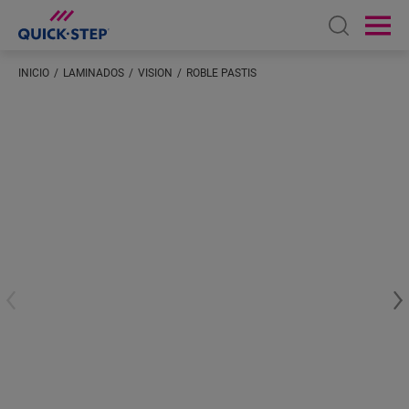
Open sear
Ope
INICIO
LAMINADOS
VISION
ROBLE PASTIS
Introduzca su ubicación