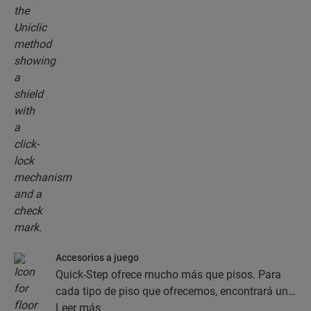
Accesorios a juego
Quick-Step ofrece mucho más que pisos. Para
cada tipo de piso que ofrecemos, encontrará una
completa colección de accesorios, como capas
Leer más