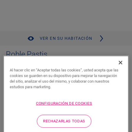
VER EN SU HABITACIÓN
Roble Pastis
LAMINADOS
VISION
FVIW1611
Al hacer clic en “Aceptar todas las cookies”, usted acepta que las
Resistente al agua
cookies se guarden en su dispositivo para mejorar la navegación
Resistencia a las manchas y las rayaduras
del sitio, analizar el uso del mismo, y colaborar con nuestros
Fácil de instalar
estudios para marketing.
Aspecto y tacto naturales
CONFIGURACIÓN DE COOKIES
Encuentre un distribuidor cerca
RECHAZARLAS TODAS
¿Quiere ver este piso en la vida real? ¿Le queda alguna
pregunta por hacer? ¡No se preocupe! Siempre hay un