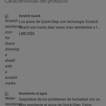
Características del producto
Scratch Guard
Los pisos de Quick-Step con tecnología Scratch
Guard son hasta diez veces más resistentes a las
rayaduras que los pisos sin este tipo de acabado.
Leer más
Resistente al agua
Despídase de los problemas de humedad con un
piso resistente al agua de Quick-Step. Estos