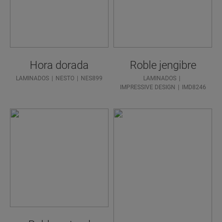
Hora dorada
Roble jengibre
LAMINADOS
NESTO
NES899
LAMINADOS
IMPRESSIVE DESIGN
IMD8246
¿NECESI
TA
ENCONT
RAR SU