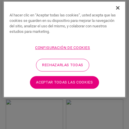
Al hacer clic en “Aceptar todas las cookies”, usted acepta que las
cookies se guarden en su dispositivo para mejorar la navegación
del sitio, analizar el uso del mismo, y colaborar con nuestros
estudios para marketing.
CONFIGURACIÓN DE COOKIES
Nuevo
RECHAZARLAS TODAS
Roble Sacramento
Roble cacau
LAMINADOS
LAMINADOS
SMART
ACEPTAR TODAS LAS COOKIES
PREMIERE PLUS
QPRH034
QSSM8818