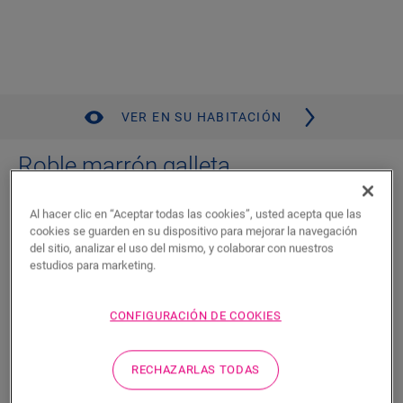
VER EN SU HABITACIÓN
Roble marrón galleta
LAMINADOS
SMART
QSSM5794
Al hacer clic en “Aceptar todas las cookies”, usted acepta que las
Resistente al agua
cookies se guarden en su dispositivo para mejorar la navegación
Aspecto y tacto naturales
del sitio, analizar el uso del mismo, y colaborar con nuestros
Resistencia a las manchas y las rayaduras
estudios para marketing.
Fácil de instalar
CONFIGURACIÓN DE COOKIES
Encuentre un distribuidor cerca
RECHAZARLAS TODAS
¿Quiere ver este piso en la vida real? ¿Le queda alguna
pregunta por hacer? ¡No se preocupe! Siempre hay un