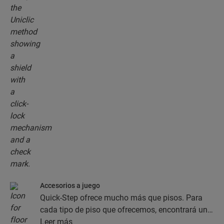
Accesorios a juego
Quick-Step ofrece mucho más que pisos. Para
cada tipo de piso que ofrecemos, encontrará una
completa colección de accesorios, como capas
Leer más