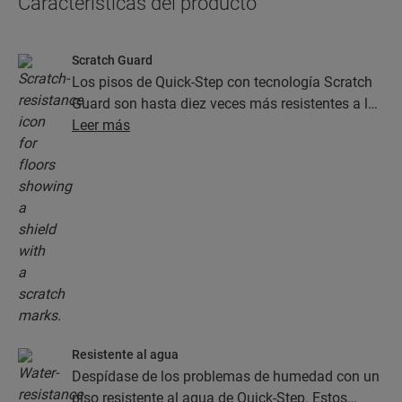
Características del producto
Scratch Guard
Los pisos de Quick-Step con tecnología Scratch
Guard son hasta diez veces más resistentes a las
rayaduras que los pisos sin este tipo de acabado.
Leer más
Resistente al agua
Despídase de los problemas de humedad con un
piso resistente al agua de Quick-Step. Estos