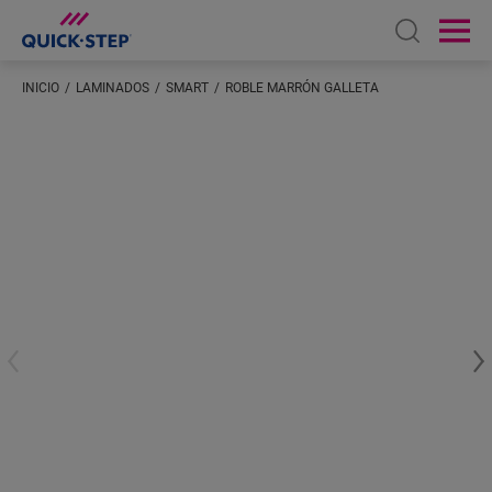
Open sear
Ope
INICIO
LAMINADOS
SMART
ROBLE MARRÓN GALLETA
Introduzca su ubicación