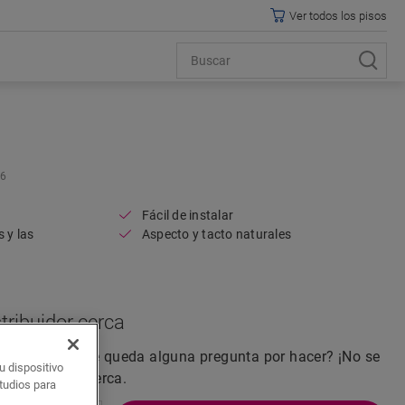
Ver todos los pisos
6
Fácil de instalar
 y las
Aspecto y tacto naturales
tribuidor cerca
la vida real? ¿Le queda alguna pregunta por hacer? ¡No se
u dispositivo
distribuidor cerca.
studios para