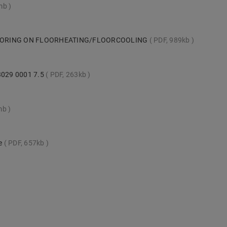
mb
LOORING ON FLOORHEATING/FLOORCOOLING
PDF, 989kb
 3029 0001 7.5
PDF, 263kb
mb
te
PDF, 657kb