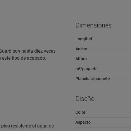
Dimensiones
Longitud
Ancho
 Guard son hasta diez veces
n este tipo de acabado.
Altura
m²/paquete
Planchas/paquete
Diseño
Color
Aspecto
iso resistente al agua de