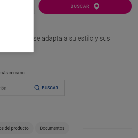
BUSCAR
i este piso se adapta a su estilo y sus
r más cercano
BUSCAR
os del producto
Documentos