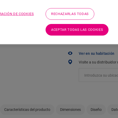
RACIÓN DE COOKIES
RECHAZARLAS TODAS
ACEPTAR TODAS LAS COOKIES
¿No está seguro de s
necesidades?
Ver en su habitación
Visite a su distribuido
Características del producto
Dimensiones
Diseño
Dat