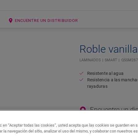
ENCUENTRE UN DISTRIBUIDOR
Roble vanilla
Open image in lightbox
LAMINADOS
SMART
QSSM267
Resistente al agua
Resistencia a las manchas
rayaduras
Encuentre un dis
¿Quiere ver este piso en 
ic en “Aceptar todas las cookies”, usted acepta que las cookies se guarden en s
preocupe! Siempre hay un 
r la navegación del sitio, analizar el uso del mismo, y colaborar con nuestros e