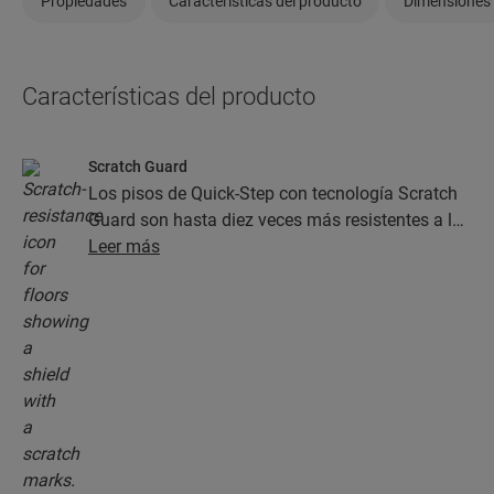
Propiedades
Características del producto
Dimensiones
Características del producto
Scratch Guard
Los pisos de Quick-Step con tecnología Scratch
Guard son hasta diez veces más resistentes a las
rayaduras que los pisos sin este tipo de acabado.
Leer más