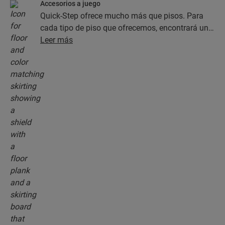
Accesorios a juego
Quick-Step ofrece mucho más que pisos. Para
cada tipo de piso que ofrecemos, encontrará una
completa colección de accesorios, como capas
Leer más
de subsuelo, perfiles de acabado y rodapiés, que
combinan perfectamente con el color del piso
que elija.