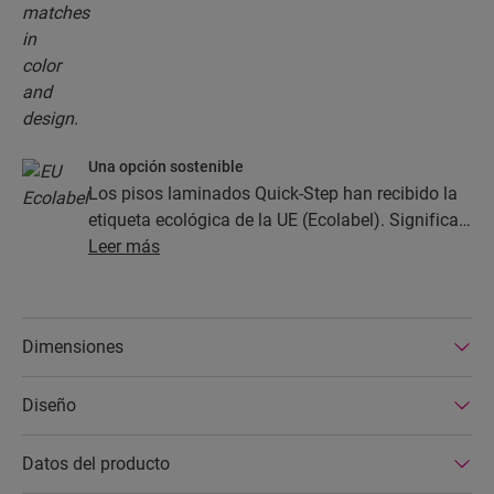
Una opción sostenible
Los pisos laminados Quick-Step han recibido la
etiqueta ecológica de la UE (Ecolabel). Significa
que están hechos por lo menos de un 80 % de
Leer más
madera de origen sostenible, que evitan las
sustancias peligrosas en su composición y que
se producen en fábricas con un consumo
Dimensiones
eficiente de energía. Además, los pisos
laminados Quick-Step tienen una vida útil muy
Diseño
larga y una garantía de producto ampliada, son
fáciles de reparar y fáciles de retirar.
Datos del producto