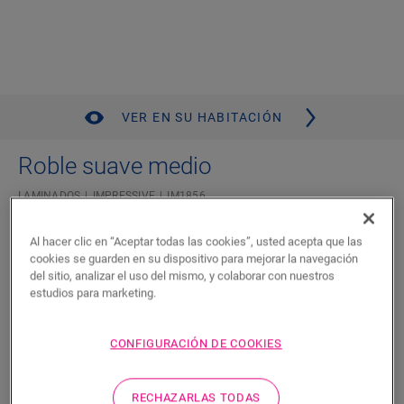
VER EN SU HABITACIÓN
Roble suave medio
LAMINADOS
IMPRESSIVE
IM1856
Mezclar y combinar con diseños de baldosa
Al hacer clic en “Aceptar todas las cookies”, usted acepta que las
Apariencia de madera autentica
cookies se guarden en su dispositivo para mejorar la navegación
Garantía residencial de por vida
del sitio, analizar el uso del mismo, y colaborar con nuestros
Plancha estándar
estudios para marketing.
Bisel auténtico
Apto para sistemas de calefacción y enfriamiento por suelo
radiante
CONFIGURACIÓN DE COOKIES
Resistente al agua
RECHAZARLAS TODAS