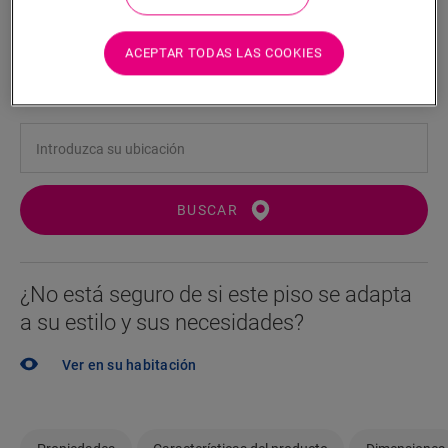
Encuentre un distribuidor cerca
¿Quiere ver este piso en la vida real? ¿Le queda alguna
ACEPTAR TODAS LAS COOKIES
pregunta por hacer? ¡No se preocupe! Siempre hay un
distribuidor cerca.
BUSCAR
¿No está seguro de si este piso se adapta
a su estilo y sus necesidades?
Ver en su habitación