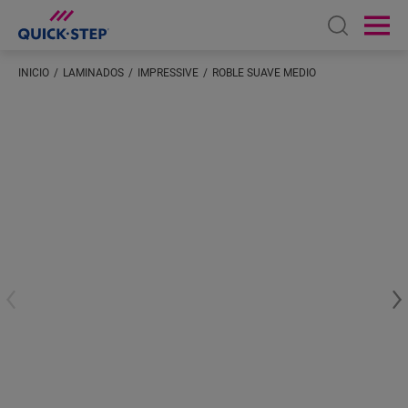
Open sear
Ope
INICIO
LAMINADOS
IMPRESSIVE
ROBLE SUAVE MEDIO
Introduzca su ubicación