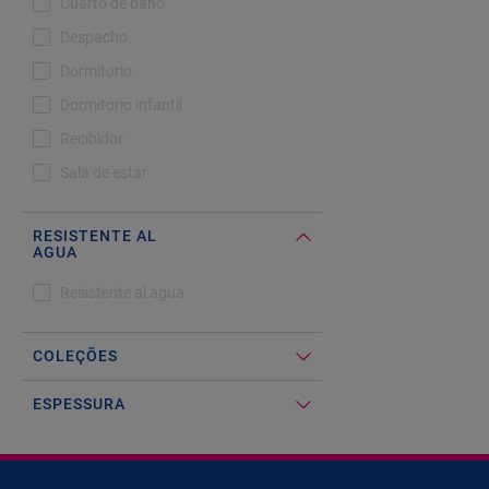
Cuarto de baño
Despacho
Dormitorio
Dormitorio infantil
Recibidor
Sala de estar
RESISTENTE AL
AGUA
#Select#
Resistente al agua
Resistente al agua
COLEÇÕES
ESPESSURA