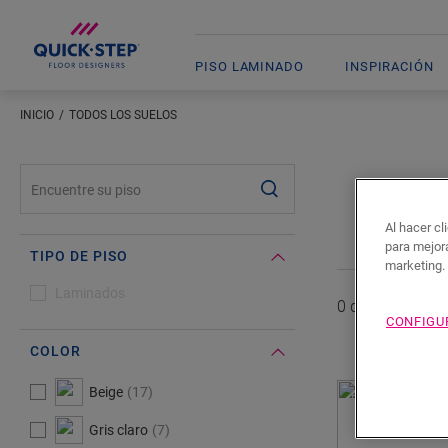
PISO LAMINADO
INSPIRACIÓN
INICIO
TODOS LOS SUELOS
#SearchLabel#
Al hacer cl
para mejora
TIPO DE PISO
marketing.
#Select#
Tipo de piso
Laminados
0 de
0
Pisos mo
CONFIGU
COLOR
#Select#
Color
Beige
17
¿NEC
Gris claro
7