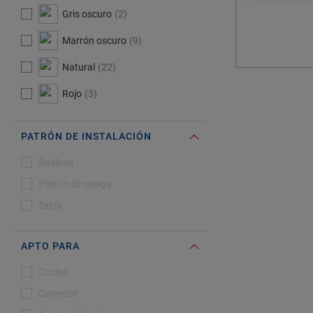
ENCO
Gris oscuro
2
PISO
Marrón oscuro
9
Natural
22
Rojo
3
PATRÓN DE INSTALACIÓN
#Select#
Patrón de instalación
Baldosa
Patrón de espiga
Tabla
APTO PARA
#Select#
Apto para
Cocina
Comedor