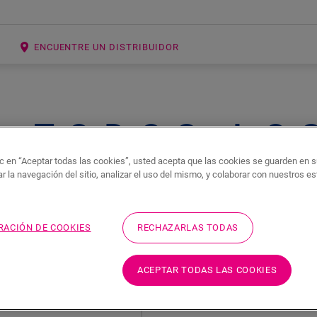
ENCUENTRE UN DISTRIBUIDOR
TODOS LO
ic en “Aceptar todas las cookies”, usted acepta que las cookies se guarden en s
r la navegación del sitio, analizar el uso del mismo, y colaborar con nuestros e
strados
Mostrar imágenes
RACIÓN DE COOKIES
RECHAZARLAS TODAS
ACEPTAR TODAS LAS COOKIES
ESITA