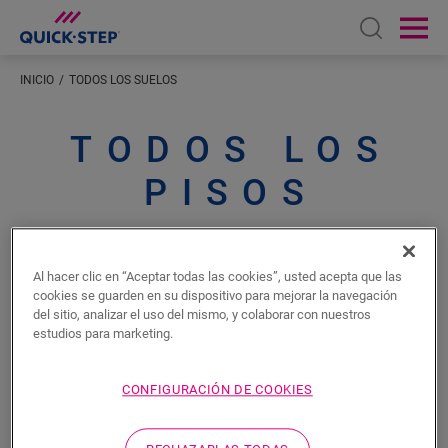
Open sear
Ope
INICIO
TODOS LOS SUELOS
TODOS LOS
PISOS
Al hacer clic en “Aceptar todas las cookies”, usted acepta que las
FILTRO (
1
)
cookies se guarden en su dispositivo para mejorar la navegación
del sitio, analizar el uso del mismo, y colaborar con nuestros
estudios para marketing.
Mostrar imágenes de
CONFIGURACIÓN DE COOKIES
2 de
2
Pisos mostrados
interior