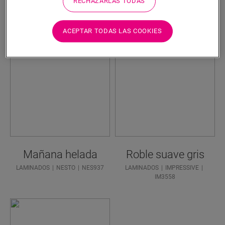
RECHAZARLAS TODAS
Gris oscuro
ACEPTAR TODAS LAS COOKIES
Mañana helada
Roble suave gris
LAMINADOS
NESTO
NES937
LAMINADOS
IMPRESSIVE
IM3558
¿NECESI