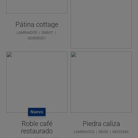
ENCONT
RAR SU
PISO
Pátina cottage
IDEAL?
LAMINADOS
SMART
QSSM5001
Nuevo
Roble café
Piedra caliza
restaurado
LAMINADOS
MUSE
MUS5486