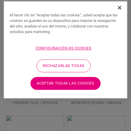
Beige
Al hacer clic en “Aceptar todas las cookies”, usted acepta que las
cookies se guarden en su dispositivo para mejorar la navegación
del sitio, analizar el uso del mismo, y colaborar con nuestros
estudios para marketing.
CONFIGURACIÓN DE COOKIES
RECHAZARLAS TODAS
ACEPTAR TODAS LAS COOKIES
Roble Sacramento
Roble jengibre
LAMINADOS
LAMINADOS
PREMIERE PLUS
QPRH034
IMPRESSIVE DESIGN
IMD8246