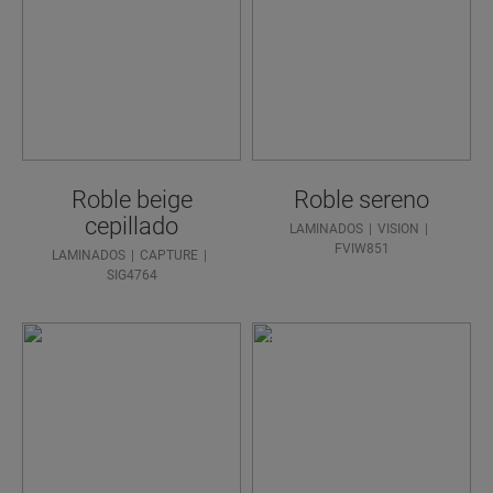
Roble beige
Roble sereno
cepillado
LAMINADOS
VISION
FVIW851
LAMINADOS
CAPTURE
SIG4764
¿NECESI
TA