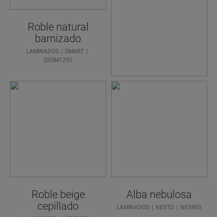
ENCONT
RAR SU
Roble natural
PISO
barnizado
IDEAL?
LAMINADOS
SMART
QSSM1292
Roble beige
Alba nebulosa
cepillado
LAMINADOS
NESTO
NES900