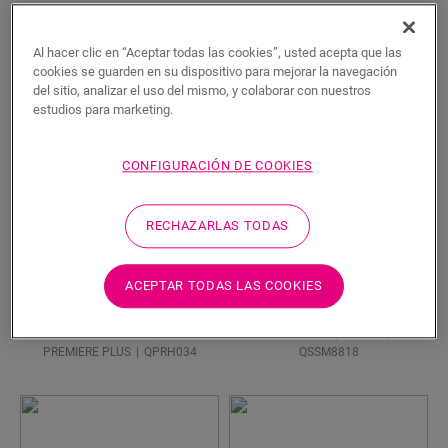
Cocina
Al hacer clic en “Aceptar todas las cookies”, usted acepta que las
cookies se guarden en su dispositivo para mejorar la navegación
del sitio, analizar el uso del mismo, y colaborar con nuestros
estudios para marketing.
CONFIGURACIÓN DE COOKIES
RECHAZARLAS TODAS
Nuevo
ACEPTAR TODAS LAS COOKIES
Roble Sacramento
Roble cacau
LAMINADOS
LAMINADOS
SMART
PREMIERE PLUS
QPRH034
QSSM8818