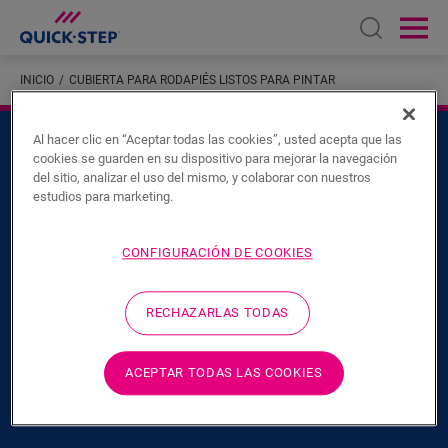
Open sear
Ope
INICIO
CUBIERTA PARA RODAPIÉS LISTOS PARA PINTAR
Al hacer clic en “Aceptar todas las cookies”, usted acepta que las
cookies se guarden en su dispositivo para mejorar la navegación
del sitio, analizar el uso del mismo, y colaborar con nuestros
estudios para marketing.
CONFIGURACIÓN DE COOKIES
ACERCA DE NOSOTROS
RECHAZARLAS TODAS
PRODUCTOS
ACEPTAR TODAS LAS COOKIES
OTROS SITIOS